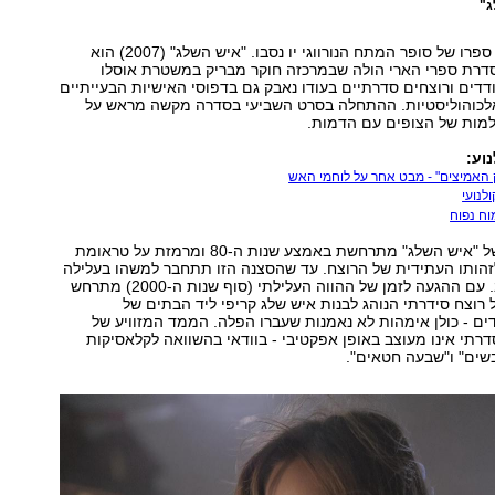
ג"
הסרט מעבד את ספרו של סופר המתח הנורווגי יו נסבו. "איש השלג" (2007) הוא
דרת ספרי הארי הולה שבמרכזה חוקר מבריק במשטרת אוסלו
ים ורוצחים סדרתיים בעודו נאבק גם בדפוסי האישיות הבעייתיים
האלכוהוליסטיות. ההתחלה בסרט השביעי בסדרה מקשה מראש על
למות של הצופים עם הדמות.
נוע:
 האמיצים" - מבט אחר על לוחמי האש
לנועי
וח נפוח
סצנת הפתיחה של "איש השלג" מתרחשת באמצע שנות ה-80 ומרמזת על טראומת
זהותו העתידית של הרוצח. עד שהסצנה הזו תתחבר למשהו בעלילה
יעבור עוד זמן רב. עם ההגעה לזמן של ההווה העלילתי (סוף שנות ה-2000) מתרחש
רוצח סידרתי הנוהג לבנות איש שלג קריפי ליד הבתים של
ים - כולן אימהות לא נאמנות שעברו הפלה. הממד המזוויע של
רתי אינו מעוצב באופן אפקטיבי - בוודאי בהשוואה לקלאסיקות
שים" ו"שבעה חטאים".