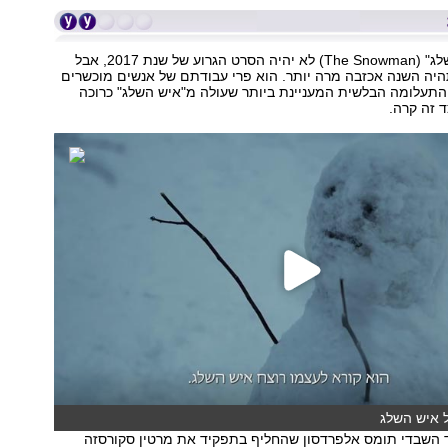
המותחן "איש השלג" (The Snowman) לא יהיה הסרט הגרוע של שנת 2017, אבל
יה השנה אכזבה מרה יותר. הוא פרי עבודתם של אנשים מוכשרים
התעלומה הבלשית המעניינת ביותר שעולה מ"איש השלג" כרוכה
ד זה קרה.
ל איש השלג
ד השבדי תומס אלפרדסון שהחליף בתפקיד את מרטין סקורסזה