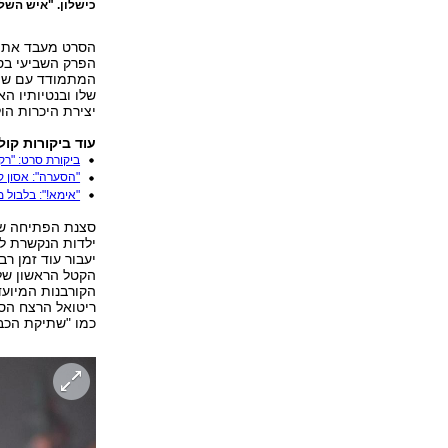
כישלון. "איש השל
הפרק השביעי בס
המתמודד עם שודד
שלו ובנטיותיו 
יצירת היכרות הו
עוד ביקורות קול
ביקורת סרט: "רק
"הסערה": אסון קו
"אימא!": בלבול מ
ילדות הנקשרת ל
הקטל הראשון של 
הקורבנות המיועד
ריטואל הרצח הסד
כמו "שתיקת הכב