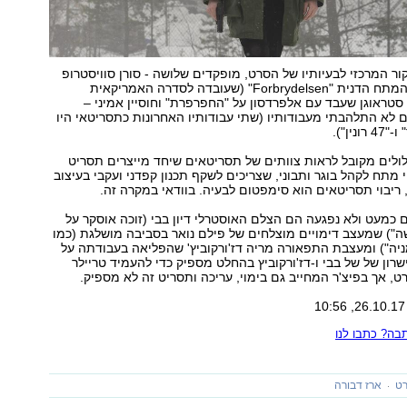
ר המרכזי לבעיותיו של הסרט, מופקדים שלושה - סורן סוויסטרופ
היוצר של סדרת המתח הדנית "Forbrydelsen" (שעובדה לסדרה האמריקאית
 סטראוגן שעבד עם אלפרדסון על "החפרפרת" וחוסיין אמיני –
לא התלהבתי מעבודותיו (שתי עבודותיו האחרונות כתסריטאי היו
נין").
ולים מקובל לראות צוותים של תסריטאים שיחד מייצרים תסריט
 מתח לקהל בוגר ותבוני, שצריכים לשקף תכנון קפדני ועקבי בעיצוב
 ריבוי תסריטאים הוא סימפטום לבעיה. בוודאי במקרה זה.
כמעט ולא נפגעה הם הצלם האוסטרלי דיון בבי (זוכה אוסקר על
ישה") שמעצב דימויים מוצלחים של פילם נואר בסביבה מושלגת (כמו
מניה") ומעצבת התפאורה מריה דז'ורקוביץ' שהפליאה בעבודתה על
רון של של בבי ו-דז'ורקוביץ בהחלט מספיק כדי להעמיד טריילר
, אך בפיצ'ר המחייב גם בימוי, עריכה ותסריט זה לא מספיק.
ה? כתבו לנו
רט
ארז דבורה