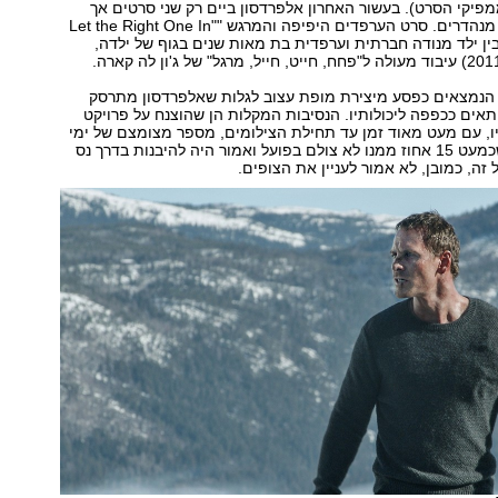
יקי הסרט). בעשור האחרון אלפרדסון ביים רק שני סרטים אך
שניהם לא פחות מנהדרים. סרט הערפדים היפיפה והמרגש "Let the Right One In"
 קשר בין ילד מנודה חברתית וערפדית בת מאות שנים בגוף של ילדה,
 הנמצאים כפסע מיצירת מופת עצוב לגלות שאלפרדסון מתרסק
ים ככפפה ליכולותיו. הנסיבות המקלות הן שהוצנח על פרויקט
יו, עם מעט מאוד זמן עד תחילת הצילומים, מספר מצומצם של ימי
צילום, ותסריט שכמעט 15 אחוז ממנו לא צולם בפועל ואמור היה להיבנות בדרך נס
זה, כמובן, לא אמור לעניין את הצופים.