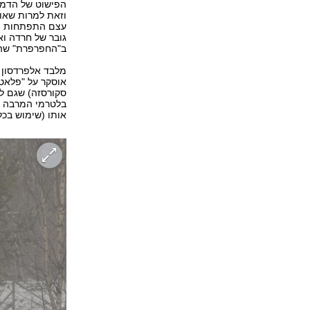
הפישוט של הדמוי
וזאת למרות שאור
עצם התפתחות מהל
גובר של חרדה וא
ב"החפרפרת" שהי
מלבד אלפרדסון הצ
אוסקר על "פלאטו
סקורסזה) שגם לא
בלטרמי המרבה בכ
אותו (שימוש בכל