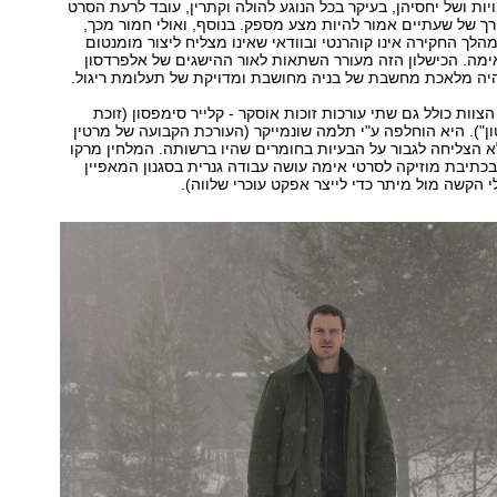
ות ושל יחסיהן, בעיקר בכל הנוגע להולה וקתרין, עובד לרעת הסרט
ך של שעתיים אמור להיות מצע מספק. בנוסף, ואולי חמור מכך,
ך החקירה אינו קוהרנטי ובוודאי שאינו מצליח ליצור מומנטום
ימה. הכישלון הזה מעורר השתאות לאור ההישגים של אלפרדסון
ה מלאכת מחשבת של בניה מחושבת ומדויקת של תעלומת ריגול.
וות כולל גם שתי עורכות זוכות אוסקר - קלייר סימפסון (זוכת
ן"). היא הוחלפה ע"י תלמה שונמייקר (העורכת הקבועה של מרטין
 הצליחה לגבור על הבעיות בחומרים שהיו ברשותה. המלחין מרקו
תיבת מוזיקה לסרטי אימה עושה עבודה גנרית בסגנון המאפיין
י הקשה מול מיתר כדי לייצר אפקט עוכרי שלווה).