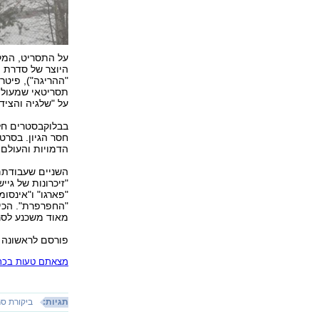
על התסריט, המקו
"ההריגה"), פיטר
תסריטאי שמעולם 
על "שלגיה והציד" ו-"47 רו
בבלוקבסטרים חל
חסר הגיון. בסרטי
הדמויות והעולם,
השניים שעבודתם 
"זיכרונות של גי
"פארגו" ו"אינסו
"החפרפרת". הכיש
מאוד משכנע לסרט
פורסם לראשונה 26.10.17, 10:56
מצאתם טעות בכתב
תגיות:
ביקורת ס