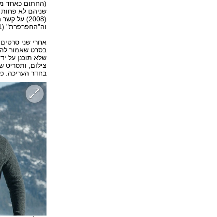
(החתום כאחד ממפ
(2008) על
וה"החפרפרת" (2011) עיבוד מעולה ל"פחח, חייט, חייל, מרגל" של ג'ון לה קארה.
אחרי שני סרטים
בסרט שאמור להתא
שלא תוכנן על יד
בחדר העריכה. כל 