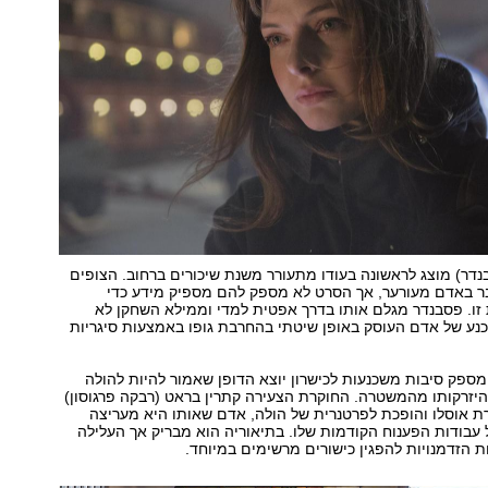
נדר) מוצג לראשונה בעודו מתעורר משנת שיכורים ברחוב. הצופים
בר באדם מעורער, אך הסרט לא מספק להם מספיק מידע כדי
 זו. פסבנדר מגלם אותו בדרך אפטית למדי וממילא השחקן לא
נע של אדם העוסק באופן שיטתי בהחרבת גופו באמצעות סיגריות
ספק סיבות משכנעות לכישרון יוצא הדופן שאמור להיות להולה
יזרקותו מהמשטרה. החוקרת הצעירה קתרין בראט (רבקה פרגוסון)
אוסלו והופכת לפרטנרית של הולה, אדם שאותו היא מעריצה
בודות הפענוח הקודמות שלו. בתיאוריה הוא מבריק אך העלילה
ת הזדמנויות להפגין כישורים מרשימים במיוחד.