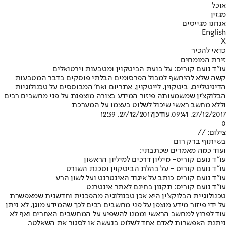
אוכל
מגזין
אנחנו מגייסים
English
X
כדאי להכיר
זירת המומחים
עו”ד נועם קוריס: על בועת הביטקוין ומטבעות וירטואלים
קשה שלא להיחשף למבול הפרסומים הבלתי פוסקים בדבר המטבעות
הדיגיטליים, ביטקוין, לייטקוין, אתריום ואח' המבוססים על טכנולוגיות
הבלוקצ'ין שמשמעותה פיזור המידע בצורה מוצפנת על פני מחשבים רבים
וללא מחשב ראשי שיכול לשלוט בעצמו על המערכת
27/12/2017, 09:41
,עודכן
27/12/2017, 12:39
0
צילום: //
בשיתוף ברק רום
ועוד כמה מאמרים שכתבתי:
עו”ד נועם קוריס- מיליון דרכים למיליון הראשון
עו”ד נועם קוריס - על בהלת הביטקוין וסכנת השורט
עו"ד נועם קוריס כותב על איגוד האינטרנט ועל לשון הרע
עו”ד נועם קוריס: תקנון בחינם לאתר אינטרנט
טכנולוגיית הבלוקצ’ין היא אכן טכנולוגיה מהפכנית וחדשנית שמאפשרת
על ידי פיזור מידע מוצפן על פני מחשבים רבים לכך שהמידע מוגן, לא ניתן
עוד לפרוץ למחשב הראשי וממנו להשפיע על המחשבים האחרים ואף לא
ניתנת האפשרות לאדם אחד לשלוט בנעשה או לסגור את השאלטר.