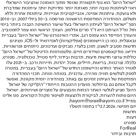
"ישראל היום" הוא גוף תקשורת שנוסד מתוך האמונה שהציבור הישראלי
ראוי לעיתונות טובה יותר, מאוזנת יותר ומדויקת יותר. עיתונות שמדברת
ולא צועקת. עיתונות אמינה, אובייקטיבית ועניינית. עיתונות אחרת וללא
תשלום. המהדורה המודפסת הראשונה פורסמה ב-30 ביולי 2007, וב-2010
הפך "ישראל היום" לעיתון הישראלי בעל שיעור החשיפה הגבוה ביותר בימי
חול. מו"ל העיתון היא ד"ר מרים אדלסון. העורך הראשי הוא עמר לחמנוביץ,
והעורך המייסד הוא עמוס רגב. אתרי האינטרנט של "ישראל היום" בעברית
ובאנגלית, כמו כן היישומונים (אפליקציות) לאנדרואיד ול-iOS, מציגים
חדשות מסביב לשעון, תוכן בלעדי, מבזקים ועדכונים, ניתוחים ופרשנויות,
וידיאו, פודקאסטים ושידורים חיים. פלטפורמות הדיגיטל של "ישראל היום"
כוללות ערוצי חדשות ודעות, תרבות ובידור, לייף סטייל, טכנולוגיה, ספורט,
כלכלה וצרכנות, בריאות, חיילים, אוכל, יהדות, תיירות ורכב. ב-2021 עלו
לאוויר האתר החדש והיישומון החדש של "ישראל היום" בעברית, במטרה
לספק לגולשים חוויה מהירה, עדכנית, בטוחה ונוחה. תכני המהדורה
המודפסת של העיתון זמינים גם באתר, במהדורה יומית מקוונת, ואפשר
לקבל אותם גם בניוזלטר. מועדון ההטבות הייחודי "הקליקה של ישראל
היום" מציע לגולשי האתר הנחות ומבצעים על מוצרים ושירותים. ישראל
היום פתוח להערות, לביקורת ולהצעות לשיפור מקהל הקוראים. פנו אלינו
במייל hayom@israelhayom.co.il.
יום חמישי, 2.7.2026
י"ז בתמוז תשפ"ו
חדשות
דעות
ספורט
ForReal
תרבות ובידור