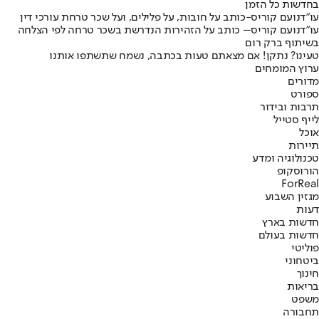
בחדשות כל הזמן
עו”ד
נועם קוריס
-
כותב על חובות, על פלילים, ועל שכר טרחת עורכי דין
עו”ד
נועם קוריס
– כותב על הזהירות הנדרשת בשכר טרחה לפי הצלחה
בשיתוף ברק רום
טעינו? נתקן! אם מצאתם טעות בכתבה, נשמח שתשתפו אותנו
ערוץ המומחים
מדורים
ספורט
תרבות ובידור
לייף סטייל
אוכל
תיירות
טכנולוגיה ומדע
הורוסקופ
ForReal
מגזין השבוע
דעות
חדשות בארץ
חדשות בעולם
פוליטי
ביטחוני
חינוך
בריאות
משפט
תחבורה