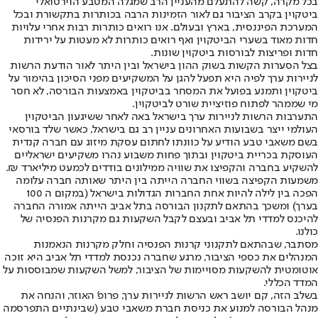
בכל מקרה, קשה להתעלם מהעניין הרב שמגלה המטבע הוירטואלי
ביטקוין בקרב הציבור גם לאור הזמינות הרבה בכותרות בתקשורת ובכל
המערכת הפיננסית, בארץ ובעולם. אנו רואים כותרות רבות אחרי עלויות
חדות מאוד בשערי הביטקוין ואף רואים כותרות לא מעטות על ירידות
חדות ופריצות לבורסות ביטקוין שונות.
בצל הסערות הקשות בשוק ההון בישראל ובין היתר לאור הודעת הרשות
לניירות ערך לפיה היא תפעל להגן על המשקיעים מפני הסיכון בהימור על
ביטקוין ותמנע בפועל את המסחר בביטקוין באמצעות הבורסה, לא חסר
מי שממהר לפתוח פוזיציית שורט לביטקוין.
התערבות הרשות לניירות ערך בישראל באה לאחר ששיגעון הביטקוין
העולמי ייצר בשבועות האחרונים עניין רב גם בישראל, כאשר שלד בורסאי
בשם משאבי טבע הודיע על כוונתו לחתום עסקת מיזוג עם חברה קנדית
העוסקת בכריית ביטקוין ובתוך פחות משבוע נהרו משקיעים ישראליים
להשקיע בחברה והקפיצו את שוויה ממילונים בודדים לכמעט מיליארד ₪.
משמעות הקפיצה בשווי החברה הייתה בין היתר שאותה חברה עלומה
הפכה בין לילה להיות אחת החברות הגדולות בישראל (במקום ה 100
בערך) ומשכך בהתאם לתקנון הבורסה בתל אביב הייתה אמורה החברה
להיכנס למדדי תל אביב ובעצם לקבל השקעות גם מקרנות הפנסיה של
כולנו.
מסתבר, שבהתאם לתקנוני קרנות הפנסיה וחלק מקרנות הנאמנות
המנהלים את כספי הציבור, מרגע שחברה נכנסת למדדי תל אביב היא זוכה
אוטומטית להשקעות מסויימות של הציבור, למשל השקעות שמבוססות על
המדד הכללי.
בשלב הזה, קם יושב ראש הרשות לניירות ערך, פרופ’ האוזר, והנחה את
מנהל הבורסה למנוע את כניסת חברת משאבי טבע (שבינתיים התפרסמה