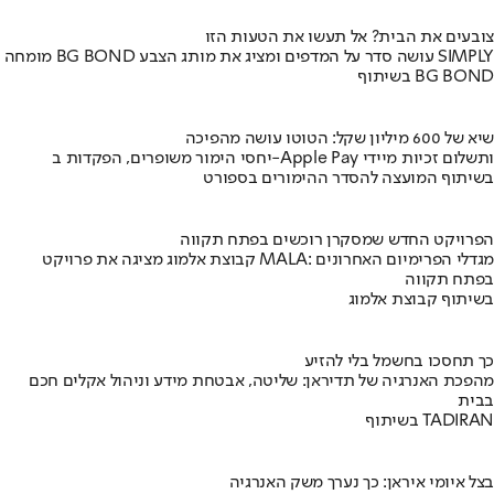
צובעים את הבית? אל תעשו את הטעות הזו
מומחה BG BOND עושה סדר על המדפים ומציג את מותג הצבע SIMPLY
בשיתוף BG BOND
שיא של 600 מיליון שקל: הטוטו עושה מהפיכה
יחסי הימור משופרים, הפקדות ב-Apple Pay ותשלום זכיות מיידי
בשיתוף המועצה להסדר ההימורים בספורט
הפרויקט החדש שמסקרן רוכשים בפתח תקווה
קבוצת אלמוג מציגה את פרויקט MALA: מגדלי הפרימיום האחרונים
בפתח תקווה
בשיתוף קבוצת אלמוג
כך תחסכו בחשמל בלי להזיע
מהפכת האנרגיה של תדיראן: שליטה, אבטחת מידע וניהול אקלים חכם
בבית
בשיתוף TADIRAN
בצל איומי איראן: כך נערך משק האנרגיה