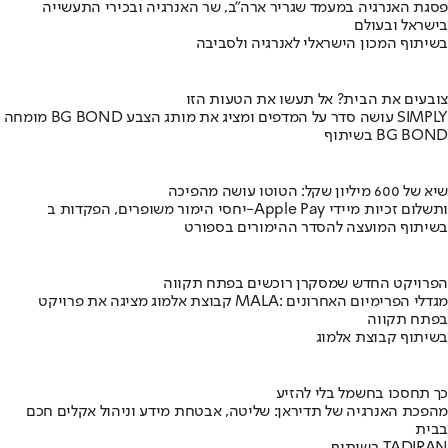
פסגת האנרגיה במעמד שגריר ארה"ב, שר האנרגיה ובכירי התעשייה
בישראל ובעולם
בשיתוף המכון הישראלי לאנרגיה ולסביבה
צובעים את הבית? אל תעשו את הטעות הזו
מומחה BG BOND עושה סדר על המדפים ומציג את מותג הצבע SIMPLY
בשיתוף BG BOND
שיא של 600 מיליון שקל: הטוטו עושה מהפיכה
יחסי הימור משופרים, הפקדות ב-Apple Pay ותשלום זכיות מיידי
בשיתוף המועצה להסדר ההימורים בספורט
הפרויקט החדש שמסקרן רוכשים בפתח תקווה
קבוצת אלמוג מציגה את פרויקט MALA: מגדלי הפרימיום האחרונים
בפתח תקווה
בשיתוף קבוצת אלמוג
כך תחסכו בחשמל בלי להזיע
מהפכת האנרגיה של תדיראן: שליטה, אבטחת מידע וניהול אקלים חכם
בבית