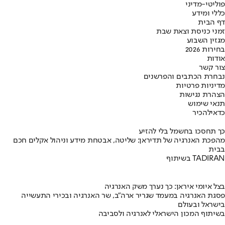
פוליטי-מדיני
כללי ומידע
דף הבית
זמני כניסת וצאת שבת
מגזין השבוע
בחירות 2026
אודות
צור קשר
נבחרת הכתבים והפרשנים
מדיניות פרטיות
הצהרת נגישות
תנאי שימוש
כדאי
להכיר
כך תחסכו בחשמל בלי להזיע
מהפכת האנרגיה של תדיראן: שליטה, אבטחת מידע וניהול אקלים חכם
בבית
בשיתוף TADIRAN
בצל איומי איראן: כך נערך משק האנרגיה
פסגת האנרגיה במעמד שגריר ארה"ב, שר האנרגיה ובכירי התעשייה
בישראל ובעולם
בשיתוף המכון הישראלי לאנרגיה ולסביבה