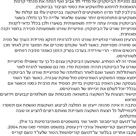
גם כמניית הביטקוין) אל מדדי תל אביב ואף הנחה את מנהלי קרנות
הנאמנות להימנע מלהשקיע את כספי הציבור בביטקוין.
בין לבין לצד מרוץ המשקיעים להשקעה בביטקוין עלו גם קולות של
משקיעים מתוחכמים יותר שטענו שלאחר עלייה כל כך גדולה בשער
הביטקוין צפויה עתה ירידה משמעותית בשערו ולכן בכלל כדאי לקנות
פוזיציית שורט על הביטקוין. פוזיציית שורט משמעותה מכירה בחסר וקנה
מאוחרת.
הרעיון מאחורי פוזיציית שורט הינו להרוויח דווקא מירידת הערך של מניה
או סחורה מסויימת, כאשר לאור שקודם מוכרים את המוצר ורק לאחר מכן
רוכשים אותו- הרי שירידה בערכו בפרק הזמן כאמור מניבה רווחים
לשורטיסט.
אותי זה לא הפתיע, ששיגעון הביטקוין עצום כל כך עד שאפילו פוזיציית
שורט על הביטקוין תהיה מסוכנת מדי, מה גם שאפשר להניח לאור
השתוללות השער שגם לאחר הצלחתה של פוזיציית שורט על הביטקוין
ימצא עצמו המשקיע השורטיסט מול שוקת שבורה, כאשר הצד השני
בעסקה שכן האמין בביטקוין בדיוק הפסיד את מרבית כספו וכאשר אם
בכלל יוכל לשלם את זכייתו של השורטיסט.
קישור:
הצעות על השקעה בתשואה מובטחת עם תשלומים קבועים וידועים
מראש
כתבה זו אינה מהווה ייעוץ או המלצה לביצוע השקעות ואשמח אם תספרו
לי
במייל
על כל הצעת השקעה מעניינת שאתם רוצים להציע או שבה
נתקלתם
.
עו”ד
נועם קוריס
בוגר תואר שני במשפטים מאוניברסיטת בר אילן,
משרד
נועם קוריס
ושות’ עורכי דין עוסק במשפט מסחרי מאז שנת 2004.
עקבו אחרינו בבלוגר עו”ד
נועם קוריס
ושות’,
הטור של
עו”ד נועם קוריס