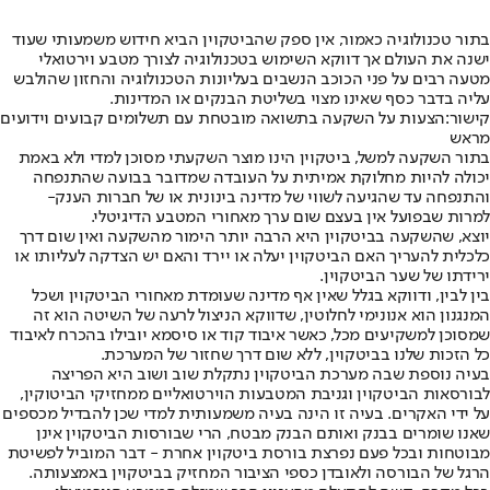
בתור טכנולוגיה כאמור, אין ספק שהביטקוין הביא חידוש משמעותי שעוד
ישנה את העולם אך דווקא השימוש בטכנולוגיה לצורך מטבע וירטואלי
מטעה רבים על פני הכוכב הנשבים בעליונות הטכנולוגיה והחזון שהולבש
עליה בדבר כסף שאינו מצוי בשליטת הבנקים או המדינות.
קישור:
הצעות על השקעה בתשואה מובטחת עם תשלומים קבועים וידועים
מראש
בתור השקעה למשל, ביטקוין הינו מוצר השקעתי מסוכן למדי ולא באמת
יכולה להיות מחלוקת אמיתית על העובדה שמדובר בבועה שהתנפחה
והתנפחה עד שהגיעה לשווי של מדינה בינונית או של חברות הענק-
למרות שבפועל אין בעצם שום ערך מאחורי המטבע הדיגיטלי
.
יוצא, שהשקעה בביטקוין היא הרבה יותר הימור מהשקעה ואין שום דרך
כלכלית להעריך האם הביטקוין יעלה או יירד והאם יש הצדקה לעליותו או
ירידתו של שער הביטקוין.
בין לבין, ודווקא בגלל שאין אף מדינה שעומדת מאחורי הביטקוין ושכל
המנגנון הוא אנונימי לחלוטין, שדווקא הניצול לרעה של השיטה הוא זה
שמסוכן למשקיעים מכל, כאשר איבוד קוד או סיסמא יובילו בהכרח לאיבוד
כל הזכות שלנו בביטקוין, ללא שום דרך שחזור של המערכת.
בעיה נוספת שבה מערכת הביטקוין נתקלת שוב ושוב היא הפריצה
לבורסאות הביטקוין וגניבת המטבעות הוירטואליים ממחזיקי הביטוקין,
על ידי האקרים. בעיה זו הינה בעיה משמעותית למדי שכן להבדיל מכספים
שאנו שומרים בבנק ואותם הבנק מבטח, הרי שבורסות הביטקוין אינן
מבוטחות ובכל פעם נפרצת בורסת ביטקוין אחרת - דבר המוביל לפשיטת
הרגל של הבורסה ולאובדן כספי הציבור המחזיק בביטקוין באמצעותה.