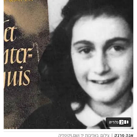
2
גלריה
אנה פרנק
| צילום: באדיבות יד ושם,ויקיפדיה