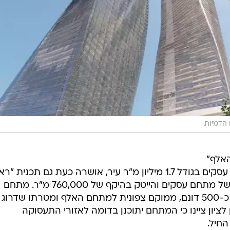
 הדמיות
אלף"
בראשון לציון, במסגרתה יוקם פארק עסקים בגודל 1.7 מיליון מ"ר עיר, אושרה כעת גם תכנית 
איילון" במסגרתה תתאפשר הקמתו של מתחם עסקים והייטק בהיקף של 760,000 מ"ר. מתחם
ראשון איילון, המשתרע על שטח של כ-500 דונם, ממוקם צפונית למתחם האלף ומטרתו שדרוג
לציון ציינו כי המתחם יתוכנן בדומה לאזורי התעסוקה
חיל.