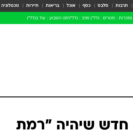
תרבות
סלבס
כסף
אוכל
בריאות
תיירות
טכנולוגיה
 נמכרות
מגורים
נדל"ן מניב
נדל"ניסט השבוע
עוד בנדל״ן
התחדשות עירונית
הברנז'ה
חו"ל
מובילי דרך
ארכיון כתבות
חדש שיהיה "רמת