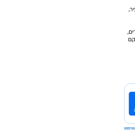
ר,
ם,
קם
שימוש