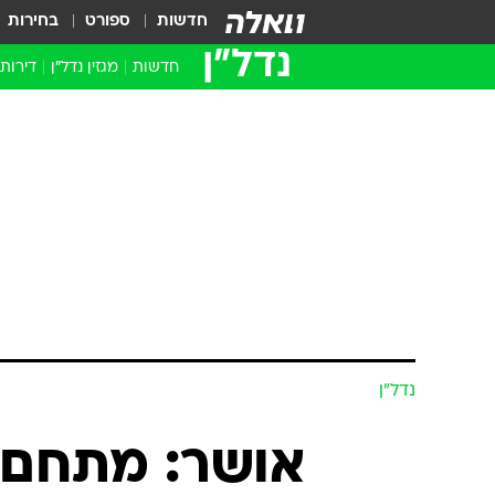
חדשות
ספורט
בחירות
נדל״ן
חדשות
מגזין נדל"ן
דירות
נדל״ן
אושר: מתחם 