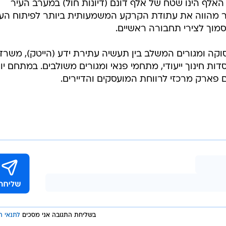
דיור. מתחם האלף הינו שטח של אלף דונם (דיונות חול) במערב העיר
ר מהווה את עתודת הקרקע המשמעותית ביותר לפיתוח העי
סמוך לצירי תחבורה ראשיים.
 ומגורים המשלב בין תעשיה עתירת ידע (הייטק), משרדי
ת חינוך ייעודי, מתחמי פנאי ומגורים משולבים. במתחם יו
 פארק מרכזי לרווחת המועסקים והדיירים.
בשליחת התגובה אני מסכים
לתנאי ה