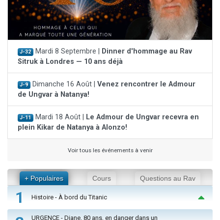
Mardi 8 Septembre |
Dinner d'hommage au Rav
J-32
Sitruk à Londres — 10 ans déjà
Dimanche 16 Août |
Venez rencontrer le Admour
J-9
de Ungvar à Natanya!
Mardi 18 Août |
Le Admour de Ungvar recevra en
J-11
plein Kikar de Natanya à Alonzo!
Voir tous les événements à venir
+ Populaires
Cours
Questions au Rav
1
Histoire - À bord du Titanic
URGENCE - Diane, 80 ans, en danger dans un