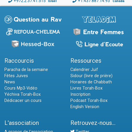
+972.2.37.41.515
+1.437.887.14.93
Israël
Canada
Raccourcis
Ressources
Paracha de la semaine
Calendrier Juif
Fêtes Juives
Sidour (livre de prière)
News
Horaires de Chabbath
Cours Mp3-Vidéo
Livres Torah-Box
Yéchiva Torah-Box
Inscription
Dédicacer un cours
Podcast Torah-Box
English Version
L'association
Retrouvez-nous...
A propos de l'association
Twitter