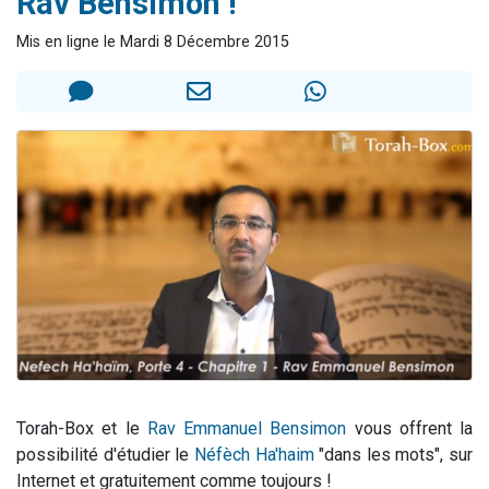
Rav Bensimon !
2 personnes viennent de nous rejoindre sur WhatsApp
Mis en ligne le Mardi 8 Décembre 2015
2 nouvelles musiques dans Torah-Box Music
3 personnes viennent de nous rejoindre sur WhatsApp
8 personnes viennent de faire un don pour Tsédaka : pauvres d'Israel
2 personnes viennent de faire un don pour 1 Journée de Vacances Pour les Enfants
Torah-Box et le
Rav Emmanuel Bensimon
vous offrent la
possibilité d'étudier le
Néfèch Ha'haim
"dans les mots", sur
Internet et gratuitement comme toujours !