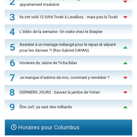
2
appartement insalubre
3
Ils ont volé 12 Sifré Torah à Levallois… mais pas la Torah
4
L'édito de la semaine - En visite chez le Steipler
5
Assister à un mariage mélangé pour le repas et séparé
pour les danses ?! (Rav Gabriel DAYAN)
6
Horaires du Jeûne de Ticha Béav
7
Je manque d'estime de moi, comment y remédier ?
8
DERNIERS JOURS : Sauvez la jambe de Yohan
9
Être Juif, ça vaut des milliards
Horaires pour Columbus