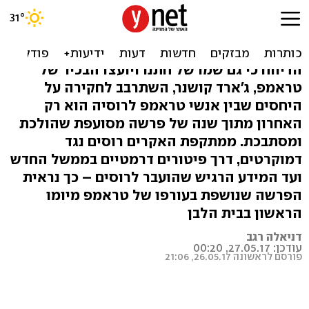
מזימה או הזיה: ההיסטוריה
המורכבת של "רוסיה-גייט"
הדיווח כי גם שמו של חתנו ויועצו הבכיר של
טראמפ, ג'ארד קושנר, השתרבב לחקירה על
היחסים שבין אנשי טראמפ לרוסיה הוא רק
האחרון מתוך שנה של פרשה מסועפת שהולכת
ומסתבכת. ממתקפת האקרים רוסים נגד
דמוקרטים, דרך פיטורים דרמטיים בממשל החדש
ועד המידע הרגיש שהועבר לרוסים – כך נראית
הפרשה שנושפת בעורפו של טראמפ מיומו
הראשון בבית הלבן
דניאלה רגב
עודכן: 27.05.17, 00:20
פורסם לראשונה 26.05.17, 21:06