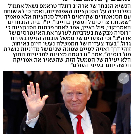
הנשיא הנבחר של ארה"ב דונלד טראמפ נשאל אתמול
בפלורידה על הסנקציות האפשריות, ואמר כי לא שוחח
עם הסנאטורים שקוראים להטיל סנקציות אלא מאמין
"שאנחנו צריכים להמשיך בחיינו". יו"ר בית הנבחרים
האמריקני, פול ראיין, אמר לאחר פרסום הסנקציות כי
"רוסיה מבקשת בעקביות לערער את האינטרסים של
ארה"ב" וכי הצעדים של ממשל אובמה הגיעו באיחור
גדול. "בעוד צעדיה של הממשלה נעשו היום באיחור,
זוהי דרך ראויה לסיים שמונה שנים של מדיניות כושלת
מול רוסיה", אמר. "זו דוגמה מצוינת למדיניות החוץ
הלא יעילה של הממשל הזה, שהשאיר את אמריקה
חלשה יותר בעיני העולם".