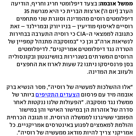
ממשל אובמה:
בצעד דיפלומטי חריג וחריף, הודיעה
הערב (יום ה') ארצות הברית כי היא מגרשת 35
דיפלומטים רוסים מהמדינה וסוגרת שני מתחמים
רוסיים לאיסוף מודיעין – בניו יורק ובמרילנד – זאת
כתגובה לממצאי ה-CIA כי רוסיה התערבה בבחירות
לנשיאות ארה"ב וכן כי "במוסקבה מתנהל קמפיין של
הטרדה נגד דיפלומטים אמריקנים". לדיפלומטים
הרוסים המשרתים בשגרירות בוושינגטון ובקונסוליה
בסן פרנסיסקו ניתנו 72 שעות לארוז את החפצים
ולעזוב את המדינה.
"אלו ההשלכות למעשיה של רוסיה", מסר הנשיא ברק
אובמה מיד עם פרסום
הצעדים התקיפים
ביותר של
ממשלו נגד מוסקבה. "הפעולות שלנו ננקטות לאחר
סדרה של אזהרות הן במישור האישי והן במישור
הפומבי ששיגרנו לממשלה הרוסית. זו תגובה הכרחית
והולמת למאמצים לפגוע באינטרסים אמריקניים. כל
אמריקני צריך להיות מודאג ממעשיה של רוסיה".