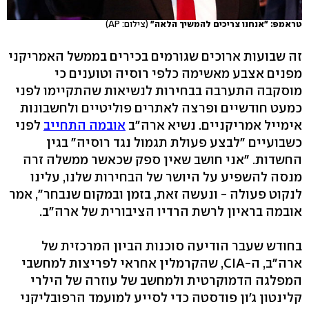
טראמפ: "אנחנו צריכים להמשיך הלאה"
(צילום: AP)
זה שבועות ארוכים שגורמים בכירים בממשל האמריקני
מפנים אצבע מאשימה כלפי רוסיה וטוענים כי
מוסקבה התערבה בבחירות לנשיאות שהתקיימו לפני
כמעט חודשיים ופרצה לאתרים פוליטיים ולחשבונות
אימייל אמריקניים. נשיא ארה"ב
אובמה התחייב
לפני
כשבועיים "לבצע פעולת תגמול נגד רוסיה" בגין
החשדות. "אני חושב שאין ספק שכאשר ממשלה זרה
מנסה להשפיע על היושר של הבחירות שלנו, עלינו
לנקוט פעולה - ונעשה זאת, בזמן ובמקום שנבחר", אמר
אובמה בראיון לרשת הרדיו הציבורית של ארה"ב.
בחודש שעבר הודיעה סוכנות הביון המרכזית של
ארה"ב, ה-CIA, שהקרמלין אחראי לפריצות למחשבי
המפלגה הדמוקרטית ולמחשב של עוזרה של הילרי
קלינטון ג'ון פודסטה כדי לסייע למועמד הרפובליקני