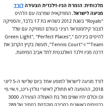
מלכותית: הזמרת הניו-זילנדית הצעירה
לורד
מגיעה לישראל.
המוזיקאית שפרצה עם הלהיט
"Royals" בשנת 2012 כשהיא בת 17 בלבד, והספיקה
לצבור קילומטראז' רציני בעולם המוזיקה עם שלל
להיטים ביניהם "Green Light", "Perfect Places",
"Team" ו-"Tennis Court", תעשה בקיץ הקרוב את
דרכה מניו זילנד האלגנטית לתל אביב המיוזעת.
לורד מגיעה לישראל למופע אחד ביום שלישי ה-5 ליוני
2018, ההופעה לא תחולק לאיזורי גולדן-רינג, וי.איי.פי
וכו וכולם יהיו שווים מול בת האצולה הצעירה. 3000
כרטיסים ראשונים במכירה מוקדמת במחיר של 289