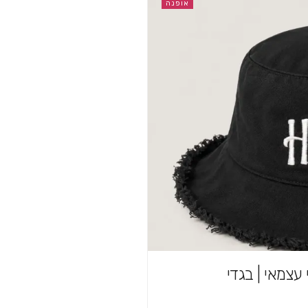
אופנה
 עצמאי | בגדי