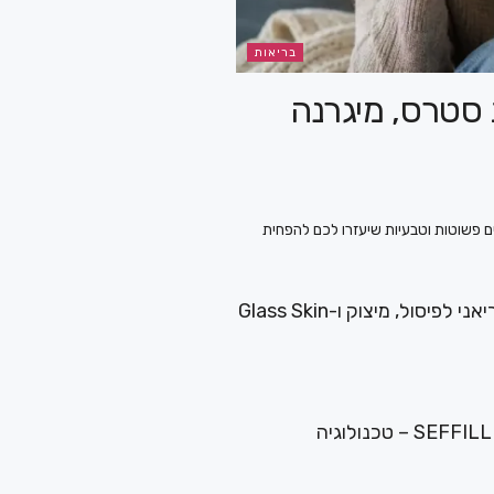
בריאות
 סטרס, מיגרנה
פה: זינוק במספר הסובלים מכאבי ראש. 7 דרכים פשוטות וטבעיות שיעזרו לכם להפחית
BodyTech: הטיפול הקוריאני לפיסול, מיצוק ו-Glass Skin
סלע מדיקל משיקה ®SEFFILLER – טכנולוגיה