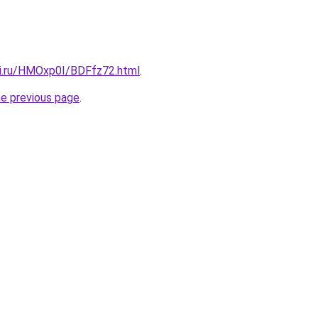
tki.ru/HMOxp0I/BDFfz72.html
.
he previous page
.