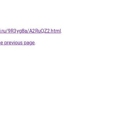
tki.ru/9R3yg8a/A2RuQZ2.html
.
he previous page
.