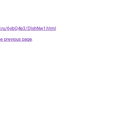
tki.ru/6ybQ4e3/DIshNw1.html
.
he previous page
.