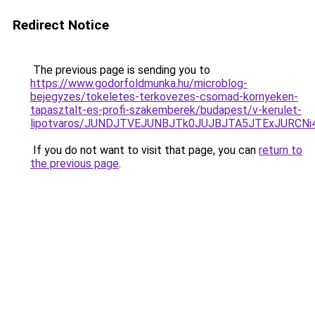
Redirect Notice
The previous page is sending you to
https://www.godorfoldmunka.hu/microblog-
bejegyzes/tokeletes-terkovezes-csomad-kornyeken-
tapasztalt-es-profi-szakemberek/budapest/v-kerulet-
lipotvaros/JUNDJTVEJUNBJTk0JUJBJTA5JTExJURCN
If you do not want to visit that page, you can
return to
the previous page
.