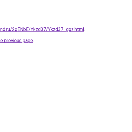
and.ru/2gENbE/Ykzd37/Ykzd37_ggz.html
.
he previous page
.