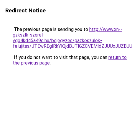
Redirect Notice
The previous page is sending you to
http://www.xn--
gzkszlk-szerel-
vgb4kd45a49c.hu/bejegyzes/gazkeszulek-
felujitas/JTEwREglRkYlQjdBJTlGZCVEMldZJUUxJUZB
If you do not want to visit that page, you can
return to
the previous page
.