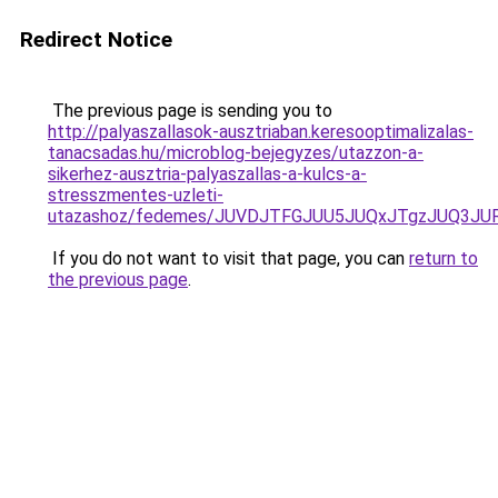
Redirect Notice
The previous page is sending you to
http://palyaszallasok-ausztriaban.keresooptimalizalas-
tanacsadas.hu/microblog-bejegyzes/utazzon-a-
sikerhez-ausztria-palyaszallas-a-kulcs-a-
stresszmentes-uzleti-
utazashoz/fedemes/JUVDJTFGJUU5JUQxJTgzJUQ3
If you do not want to visit that page, you can
return to
the previous page
.