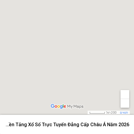
תנאים
200 רגל
Xoso66 – Nền Tảng Xổ Số Trực Tuyến Đẳng Cấp Châu Á Năm 2026