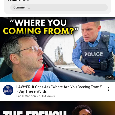
Comment...
7:51
LAWYER: If Cops Ask "Where Are You Coming From?"
- Say These Words
Legal Cannon
•
1.1M views