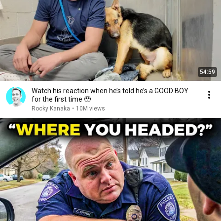
54:59
Watch his reaction when he’s told he’s a GOOD BOY
for the first time 🥹
Rocky Kanaka
•
10M views