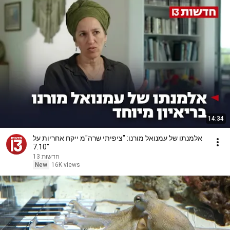
14:34
אלמנתו של עמנואל מורנו: "ציפיתי שרה"מ ייקח אחריות על
7.10"
חדשות 13
New
16K views