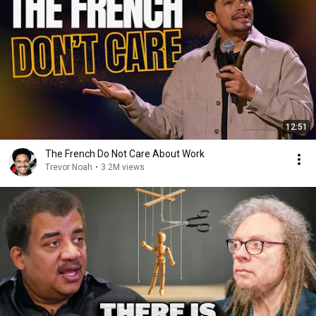
12:51
The French Do Not Care About Work
Trevor Noah
•
3.2M views