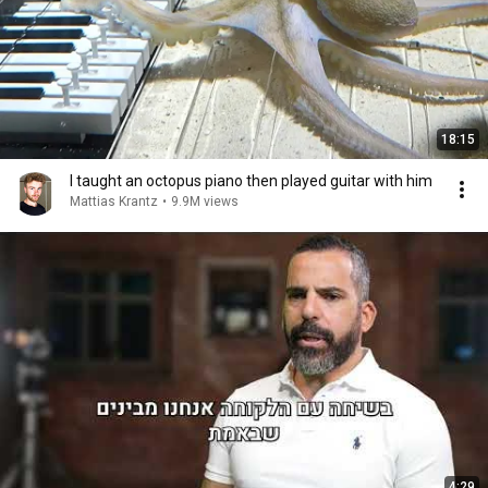
18:15
I taught an octopus piano then played guitar with him
Mattias Krantz
•
9.9M views
4:29