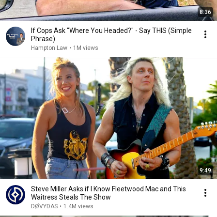
8:36
If Cops Ask "Where You Headed?" - Say THIS (Simple
Phrase)
Hampton Law
•
1M views
9:49
Steve Miller Asks if I Know Fleetwood Mac and This
Waitress Steals The Show
DØVYDAS
•
1.4M views