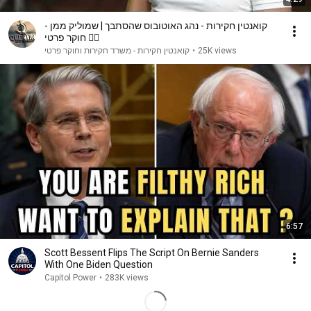
קואנטין חקירות - נהג האוטובוס שהסתבך​ | שמוליק ממן -
חוקר פרטי 🕵️‍♀️
קואנטין חקירות - משרד חקירות וחוקר פרטי
•
25K views
6:57
Scott Bessent Flips The Script On Bernie Sanders
With One Biden Question
Capitol Power
•
283K views