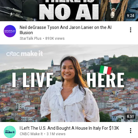
9:24
Neil deGrasse Tyson And Jaron Lanier on the AI
Illusion
StarTalk Plus
•
893K views
8:51
I Left The U.S. And Bought A House In Italy For $13K
CNBC Make It
•
3.1M views