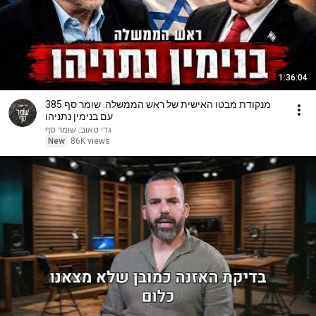
1:36:04
מנקודת מבטו האישית של ראש הממשלה. שומר סף 385
עם בנימין נתניהו
גדי טאוב: שומר סף
New
86K views