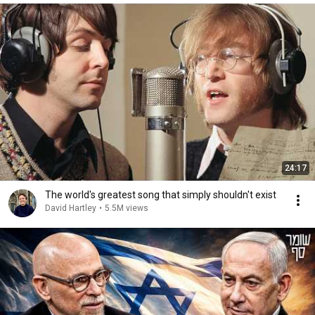
24:17
The world's greatest song that simply shouldn't exist
David Hartley
•
5.5M views