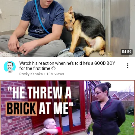
54:59
Watch his reaction when he’s told he’s a GOOD BOY
for the first time 🥹
Rocky Kanaka
•
10M views