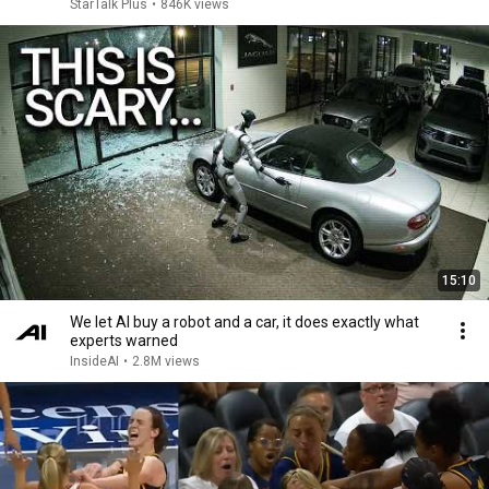
StarTalk Plus
•
846K views
15:10
We let AI buy a robot and a car, it does exactly what
experts warned
InsideAI
•
2.8M views