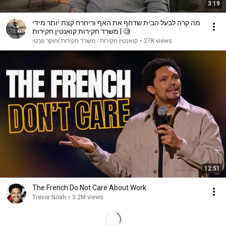
3:19
מה קרה לבעל הבית שדחף את האף וריחרח קצת יותר מידי
🧐 | משרד חקירות קואנטין חקירות
קואנטין חקירות - משרד חקירות וחוקר פרטי
•
27K views
12:51
The French Do Not Care About Work
Trevor Noah
•
3.2M views