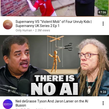
47:06
Supernanny VS "Violent Mob" of Four Unruly Kids |
Supernanny UK Series 2 Ep 1
Only Human
•
2.3M views
9:24
Neil deGrasse Tyson And Jaron Lanier on the AI
Illusion