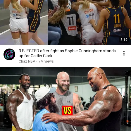
3:19
3 EJECTED after fight as Sophie Cunningham stands
up for Caitlin Clark
Chaz NBA
•
7M views