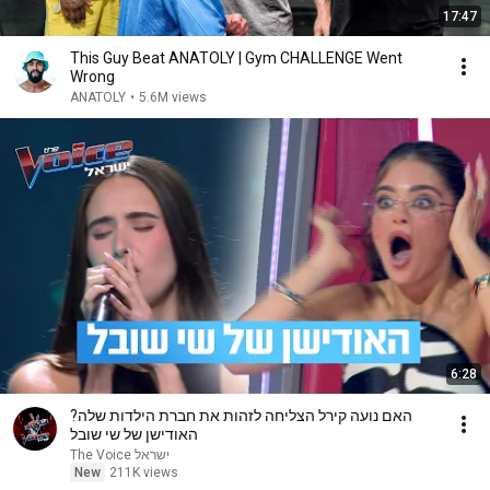
17:47
This Guy Beat ANATOLY | Gym CHALLENGE Went
Wrong
ANATOLY
•
5.6M views
6:28
האם נועה קירל הצליחה לזהות את חברת הילדות שלה?
האודישן של שי שובל
The Voice ישראל
New
211K views