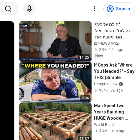
Sign in
"חולם על ביבי 
בלילות": הסופר איל 
מגד מסביר את 
ההשתלחות בנתניהו
i24NEWS עברית
2.9K
14h ago
New
14:25
If Cops Ask "Where 
You Headed?" - Say 
THIS (Simple 
Phrase)
Hampton Law
954K
3w ago
8:36
Man Spent Two 
Years Building 
HUGE Wooden 
House for his 
World Build
Family | Start to 
3.4M
1mo ago
Finish by 
43:37