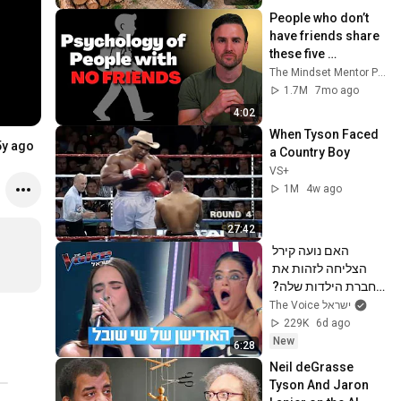
@bjornbrenton
People who don’t 
have friends share 
these five 
personality traits
The Mindset Mentor Podcast
1.7M
7mo ago
4:02
When Tyson Faced 
5y ago
a Country Boy
VS+
1M
4w ago
27:42
האם נועה קירל 
הצליחה לזהות את 
חברת הילדות שלה? 
האודישן של שי שובל
The Voice ישראל
229K
6d ago
New
6:28
Neil deGrasse 
Tyson And Jaron 