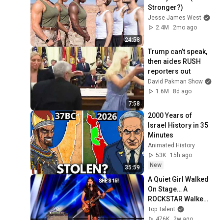
Stronger?)
Jesse James West
2.4M
2mo ago
24:58
Trump can’t speak, 
then aides RUSH 
reporters out
David Pakman Show
1.6M
8d ago
7:58
2000 Years of 
Israel History in 35 
Minutes
Animated History
53K
15h ago
New
35:59
A Quiet Girl Walked 
On Stage… A 
ROCKSTAR Walked 
Off!
Top Talent
476K
2w ago