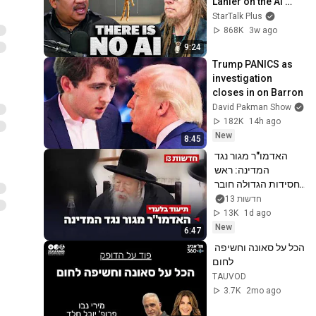
Lanier on the AI 
Illusion
StarTalk Plus
868K
3w ago
9:24
Trump PANICS as 
investigation 
closes in on Barron
David Pakman Show
182K
14h ago
New
8:45
האדמו"ר מגור נגד 
המדינה: ראש 
החסידות הגדולה חובר 
לסאטמר
חדשות 13
13K
1d ago
New
6:47
הכל על סאונה וחשיפה 
לחום
TAUVOD
3.7K
2mo ago