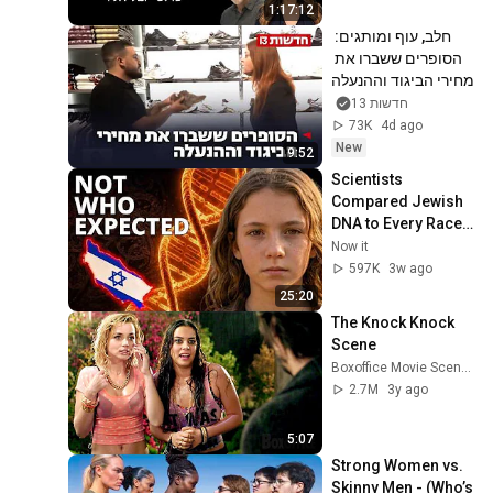
1:17:12
חלב, עוף ומותגים: 
הסופרים ששברו את 
מחירי הביגוד וההנעלה
חדשות 13
73K
4d ago
New
9:52
Scientists 
Compared Jewish 
DNA to Every Race 
on Earth — The 
Now it
Results Shocked 
597K
3w ago
Everyone
25:20
The Knock Knock 
Scene
Boxoffice Movie Scenes
2.7M
3y ago
5:07
Strong Women vs. 
Skinny Men - (Who’s 