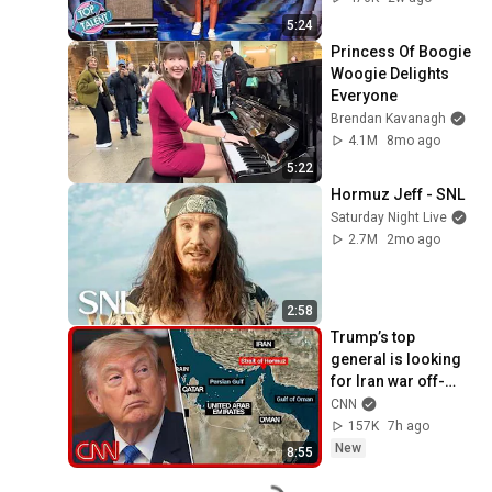
5:24
Princess Of Boogie 
Woogie Delights 
Everyone
Brendan Kavanagh
4.1M
8mo ago
5:22
Hormuz Jeff - SNL
Saturday Night Live
2.7M
2mo ago
2:58
Trump’s top 
general is looking 
for Iran war off-
ramp: Sources
CNN
157K
7h ago
New
8:55