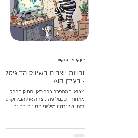
זמן קריאה 4 דקות
זכויות יוצרים בשיווק הדיגיטלי
- בעידן הAI
מבוא: המהפכה כבר כאן, החוק הרחק
מאחור הטכנולוגיה ניצחה את הבירוקרטיה:
בזמן שג'נרטנו מיליוני תמונות בבינה
מלאכותית, ספר החוקים נשאר בעידן
הפוטושופ. אנחנו פועלים כרגע בשטח
הפקר משפטי - חציו מערב פרוע של
יצירתיות וחציו פצצה מתקתקת של