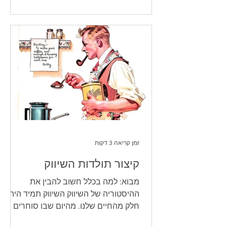
תביעות. הבלוג של ברודקאסט - בואו נעשה
סדר בבלגן. פרק 1: לא להפצה! מה אתם
חושבים שמותר (אבל אסור) אנחנו רגילים
לעבוד מהר. מוצאים תמונה, גוזרים טקסט,
מעלים פוסט. אבל בעולם זכויות היוצרים,
המהירות הזו היא מלכודת. הנה רשימת
"אני בטוח שחוקי", אבל בפועל ע
זמן קריאה 3 דקות
קיצור תולדות השיווק
מבוא: למה בכלל חשוב להבין את
ההיסטוריה של השיווק השיווק תמיד היה
חלק מהחיים שלנו. מהיום שבו סוחרים
צעקו ברחובות “חלב טרי!” ועד עידן